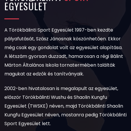
EGYESÜLET
A Törökbálinti Sport Egyesület 1997-ben kezdte
pályafutását, Szász Jánosnak köszönhetően. Ekkor
még csak egy gondolat volt az egyesület alapítása.
A létszám gyorsan duzzadt, hamarosan a régi Bálint
Márton Általános Iskola tornatermében találták
magukat az edzők és tanítványaik.
2002-ben hivatalosan is megalapult az egyesület,
először Törökbálinti Wushu és Shaolin Kungfu
Egyesület (TWSKE) néven, majd Törökbálinti Shaolin
Kungfu Egyesület néven, mostanra pedig Törökbálinti
Sport Egyesület lett.