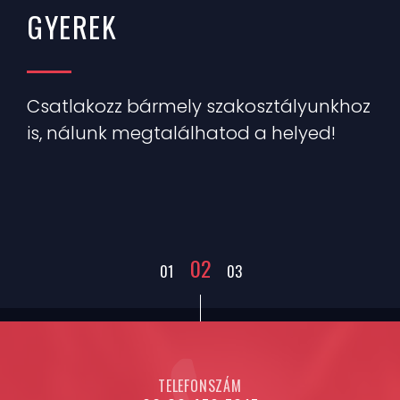
GYEREK
Csatlakozz egy lendületes csapathoz!
Csatlakozz bármely szakosztályunkhoz
GET A FREE LESSON
is, nálunk megtalálhatod a helyed!
02
01
03
TELEFONSZÁM