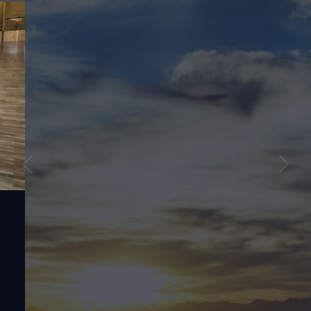
Sanda
H, SZ, P: 18:00-20:00
A Sanda pusztakezes küzdelmet jelent,
melyben rúgások és dobások is vannak.