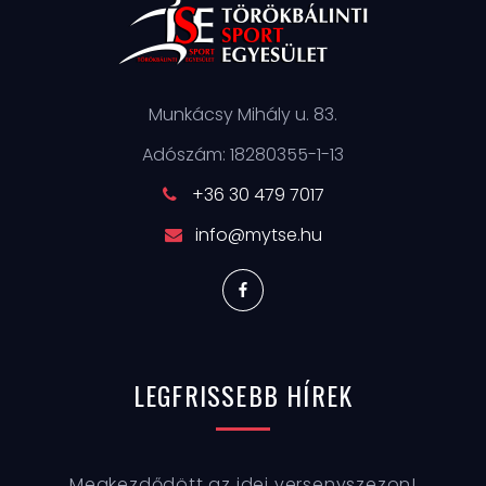
Munkácsy Mihály u. 83.
Adószám: 18280355-1-13
+36 30 479 7017
info@mytse.hu
LEGFRISSEBB
HÍREK
Megkezdődött az idei versenyszezon!