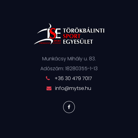
Munkácsy Mihály u. 83.
Adószám: 18280355-1-13
+36 30 479 7017
info@mytse.hu