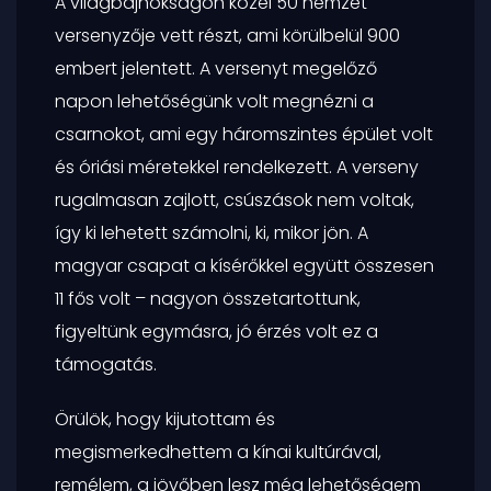
A világbajnokságon közel 50 nemzet
versenyzője vett részt, ami körülbelül 900
embert jelentett. A versenyt megelőző
napon lehetőségünk volt megnézni a
csarnokot, ami egy háromszintes épület volt
és óriási méretekkel rendelkezett. A verseny
rugalmasan zajlott, csúszások nem voltak,
így ki lehetett számolni, ki, mikor jön. A
magyar csapat a kísérőkkel együtt összesen
11 fős volt – nagyon összetartottunk,
figyeltünk egymásra, jó érzés volt ez a
támogatás.
Örülök, hogy kijutottam és
megismerkedhettem a kínai kultúrával,
remélem, a jövőben lesz még lehetőségem