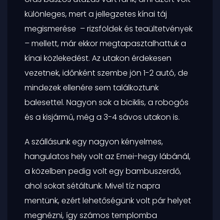
különleges, mert a jellegzetes kínai táj
megismerése – rizsföldek és teaültetvények
– mellett, már ekkor megtapasztalhattuk a
kínai közlekedést. Az utakon érdekesen
vezetnek, időnként szembe jön 1-2 autó, de
mindezek ellenére sem találkoztunk
balesettel. Nagyon sok a biciklis, a robogós
és a kisjármű, még a 3-4 sávos utakon is.
A szállásunk egy nagyon kényelmes,
hangulatos hely volt az Emei-hegy lábánál,
a közelben pedig volt egy bambuszerdő,
ahol sokat sétáltunk. Mivel tíz napra
mentünk, ezért lehetőségünk volt pár helyet
megnézni, így számos templomba