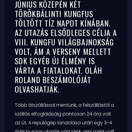
JÚNIUS KÖZEPÉN KÉT
TÖRÖKBÁLINTI KUNGFUS
TÖLTÖTT TÍZ NAPOT KÍNÁBAN.
AZ UTAZÁS ELSŐDLEGES CÉLJA A
VIII. KUNGFU VILÁGBAJNOKSÁG
VOLT, ÁM A VERSENY MELLETT
SOK EGYÉB ÚJ ÉLMÉNY IS
VÁRTA A FIATALOKAT. OLÁH
ROLAND BESZÁMOLÓJÁT
OLVASHATJÁK.
Több átszállással mentünk, a felszállástól a
szállás elfoglalásáig pontosan 24 óra volt
az út. A repülőgép landolása után egy 3-4
órás buszos utazás várt ránk, ami azért volt