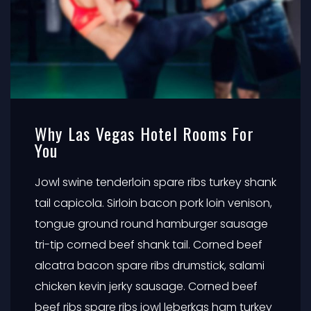
Why Las Vegas Hotel Rooms For
You
Jowl swine tenderloin spare ribs turkey shank
tail capicola. Sirloin bacon pork loin venison,
tongue ground round hamburger sausage
tri-tip corned beef shank tail. Corned beef
alcatra bacon spare ribs drumstick, salami
chicken kevin jerky sausage. Corned beef
beef ribs spare ribs jowl leberkas ham turkey