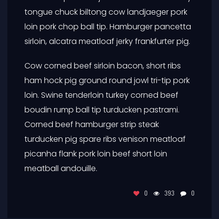
tongue chuck biltong cow landjaeger pork
loin pork chop ball tip. Hamburger pancetta
sirloin, alcatra meatloaf jerky frankfurter pig.
Cow corned beef sirloin bacon, short ribs
ham hock pig ground round jowl tri-tip pork
loin. Swine tenderloin turkey corned beef
boudin rump ball tip turducken pastrami.
Corned beef hamburger strip steak
turducken pig spare ribs venison meatloaf
picanha flank pork loin beef short loin
meatball andouille.
0
393
0